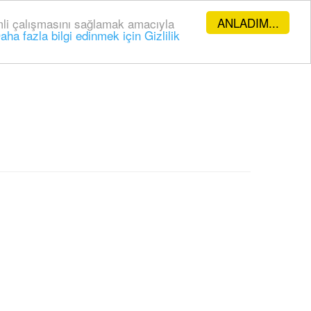
ANLADIM...
rimli çalışmasını sağlamak amacıyla
aha fazla bilgi edinmek için Gizlilik