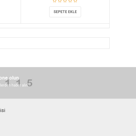
SEPETE EKLE
one olun
lerden haber alın
isi