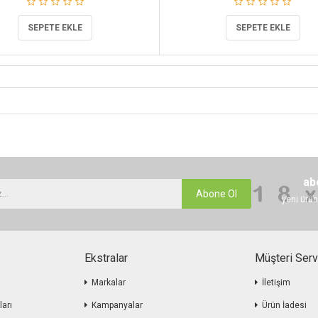
SEPETE EKLE
SEPETE EKLE
ab
Abone Ol
yeni ürün
Ekstralar
Müşteri Serv
Markalar
İletişim
ları
Kampanyalar
Ürün İadesi