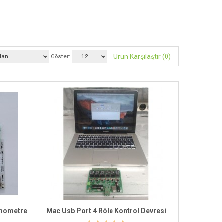
Ürün Karşılaştır (0)
Göster:
rmometre
Mac Usb Port 4 Röle Kontrol Devresi