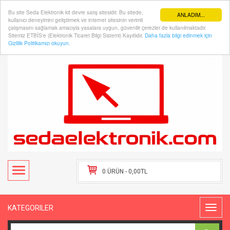
Bu site Seda Elektronik kit devre satış sitesidir. Bu sitede,
ANLADIM...
kullanıcı deneyimini geliştirmek ve internet sitesinin verimli
çalışmasını sağlamak amacıyla yasalara uygun, güvenilir çerezler de kullanılmaktadır.
Sitemiz ETBİS'e (Elektronik Ticaret Bilgi Sistemi) Kayıtlıdır.
Daha fazla bilgi edinmek için
Hesabım
Kasaya Git
Gizlilik Politikamızı okuyun.
0 ÜRÜN - 0,00TL
KATEGORILER