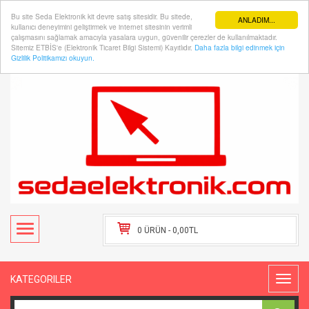
Bu site Seda Elektronik kit devre satış sitesidir. Bu sitede,
ANLADIM...
kullanıcı deneyimini geliştirmek ve internet sitesinin verimli
çalışmasını sağlamak amacıyla yasalara uygun, güvenilir çerezler de kullanılmaktadır.
Sitemiz ETBİS'e (Elektronik Ticaret Bilgi Sistemi) Kayıtlıdır.
Daha fazla bilgi edinmek için
Hesabım
Kasaya Git
Gizlilik Politikamızı okuyun.
0 ÜRÜN - 0,00TL
KATEGORILER