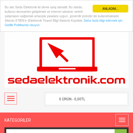
Bu site Seda Elektronik kit devre satış sitesidir. Bu sitede,
ANLADIM...
kullanıcı deneyimini geliştirmek ve internet sitesinin verimli
çalışmasını sağlamak amacıyla yasalara uygun, güvenilir çerezler de kullanılmaktadır.
Sitemiz ETBİS'e (Elektronik Ticaret Bilgi Sistemi) Kayıtlıdır.
Daha fazla bilgi edinmek için
Hesabım
Kasaya Git
Gizlilik Politikamızı okuyun.
0 ÜRÜN - 0,00TL
KATEGORILER