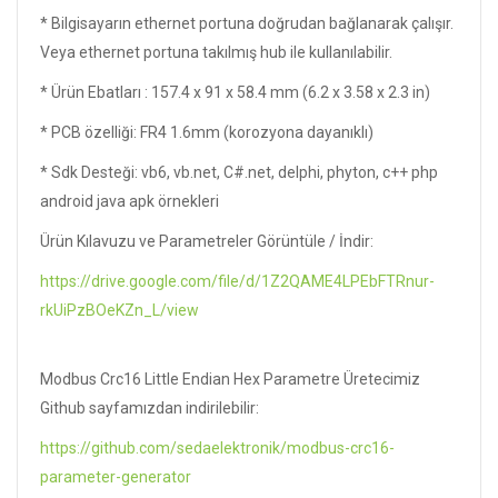
* Bilgisayarın ethernet portuna doğrudan bağlanarak çalışır.
Veya ethernet portuna takılmış hub ile kullanılabilir.
* Ürün Ebatları : 157.4 x 91 x 58.4 mm (6.2 x 3.58 x 2.3 in)
* PCB özelliği: FR4 1.6mm (korozyona dayanıklı)
* Sdk Desteği: vb6, vb.net, C#.net, delphi, phyton, c++ php
android java apk örnekleri
Ürün Kılavuzu ve Parametreler Görüntüle / İndir:
https://drive.google.com/file/d/1Z2QAME4LPEbFTRnur-
rkUiPzBOeKZn_L/view
Modbus Crc16 Little Endian Hex Parametre Üretecimiz
Github sayfamızdan indirilebilir:
https://github.com/sedaelektronik/modbus-crc16-
parameter-generator