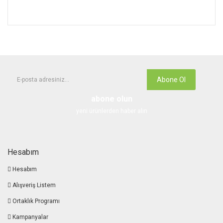
Abone Ol
abone olun
yeni ürünlerden haber alın
Hesabım
Hesabım
Alışveriş Listem
Ortaklık Programı
Kampanyalar