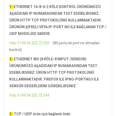
1-
ETHERNET 16-8-4-2 RÖLE KONTROL ÜRÜNÜMÜZÜ
AŞAĞIDAKİ IP NUMARASINDAN TEST EDEBİLİRSİNİZ.
ÜRÜN HTTP TCP PROTOKOLÜNÜ KULLANMAKTADIR.
ÜRÜNÜN ŞİFRELİ VEYA IP-PORT NO İLE BAĞLANAN TCP /
UDP MODELİDE VARDIR.
http://149.34.202.72:250
(80 portu ile port no olmadan
kontrol)
2-
ETHERNET 8IO (8 RÖLE-8 İNPUT /SENSOR)
ÜRÜNÜMÜZÜ
AŞAĞIDAKİ
IP NUMARASINDAN TEST
EDEBİLİRSİNİZ.
ÜRÜN HTTP TCP PROTOKOLÜNÜ
KULLANMAKTADIR.
FIREFOX İLE İPNO-PORTNO/I İLE
SENSÖR DEĞERLERİNİ GÖREBİLİRSİNİZ.
http://149.34.202.72:249
3-
TCP / UDP ürün için bağlantı linki: