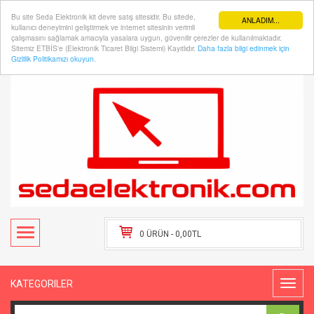
Bu site Seda Elektronik kit devre satış sitesidir. Bu sitede,
ANLADIM...
kullanıcı deneyimini geliştirmek ve internet sitesinin verimli
çalışmasını sağlamak amacıyla yasalara uygun, güvenilir çerezler de kullanılmaktadır.
Sitemiz ETBİS'e (Elektronik Ticaret Bilgi Sistemi) Kayıtlıdır.
Daha fazla bilgi edinmek için
Hesabım
Kasaya Git
Gizlilik Politikamızı okuyun.
0 ÜRÜN - 0,00TL
KATEGORILER