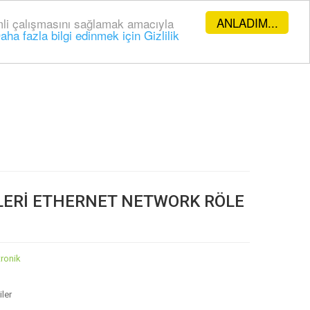
ANLADIM...
rimli çalışmasını sağlamak amacıyla
aha fazla bilgi edinmek için Gizlilik
MLERİ ETHERNET NETWORK RÖLE
tronik
ler