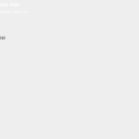
one olun
lerden haber alın
isi