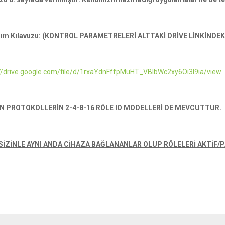
nım Kılavuzu: (KONTROL PARAMETRELERİ ALTTAKİ DRİVE LİNKİNDEK
://drive.google.com/file/d/1rxaYdnFffpMuHT_VBIbWc2xy6Oi3I9ia/view
N PROTOKOLLERİN 2-4-8-16 RÖLE IO MODELLERİ DE MEVCUTTUR.
SİZİNLE AYNI ANDA CİHAZA BAĞLANANLAR OLUP RÖLELERİ AKTİF/PA