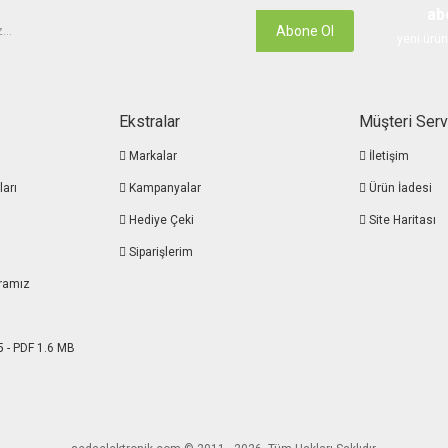
ab
Abone Ol
yeni ürün
Ekstralar
Müşteri Serv
Markalar
İletişim
ları
Kampanyalar
Ürün İadesi
Hediye Çeki
Site Haritası
Siparişlerim
ramız
5 - PDF 1.6 MB