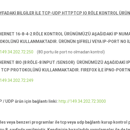
YFADAKİ BİLGİLER İLE TCP-UDP HTTPTCP IO RÖLE KONTROL ÜRÜNL
HERNET 16-8-4-2 RÖLE KONTROL ÜRÜNÜMÜZÜ AŞAĞIDAKİ IP NUMA
KOLÜNÜ KULLANMAKTADIR. ÜRÜNÜN ŞİFRELİ VEYA IP-PORT NO İL
/149.34.202.72:250
(80 portu ile port no olmadan kontrol)
ERNET 8IO (8 RÖLE-8 İNPUT /SENSOR) ÜRÜNÜMÜZÜ
AŞAĞIDAKİ
I
 TCP PROTOKOLÜNÜ KULLANMAKTADIR.
FIREFOX İLE İPNO-PORTNO
/149.34.202.72:249
 / UDP ürün için bağlantı linki:
http://149.34.202.72:3000
les veya benzeri programlar ile tcp veya udp bağlantı kurup kontrol 
zu 8. sayfada verilmiştir. Kendinizin hazırladığı uygulamalar ile de te