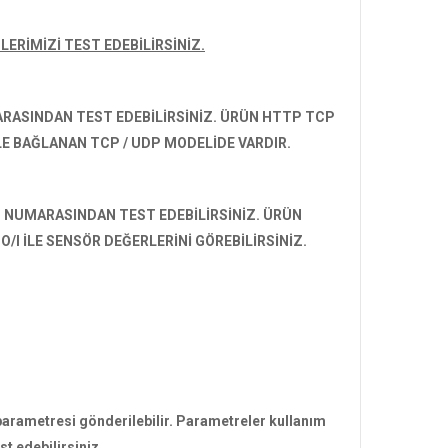
ERİMİZİ TEST EDEBİLİRSİNİZ.
RASINDAN TEST EDEBİLİRSİNİZ. ÜRÜN HTTP TCP
E BAĞLANAN TCP / UDP MODELİDE VARDIR.
P NUMARASINDAN TEST EDEBİLİRSİNİZ.
ÜRÜN
/I İLE SENSÖR DEĞERLERİNİ GÖREBİLİRSİNİZ.
parametresi gönderilebilir. Parametreler kullanım
st edebilirsiniz.