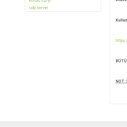
Kulla
https
BÜTÜ
NOT: 