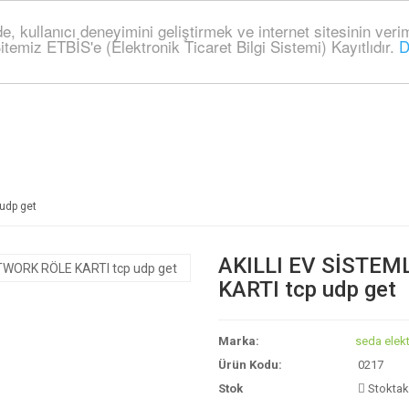
ede, kullanıcı deneyimini geliştirmek ve internet sitesinin ve
itemiz ETBİS'e (Elektronik Ticaret Bilgi Sistemi) Kayıtlıdır.
D
udp get
AKILLI EV SİSTE
KARTI tcp udp get
Marka:
seda elek
Ürün Kodu:
0217
Stok
Stoktaki