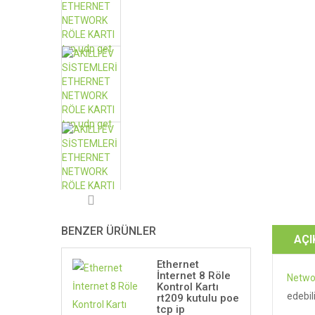
BENZER ÜRÜNLER
AÇ
Ethernet
İnternet 8 Röle
Networ
Kontrol Kartı
edebil
rt209 kutulu poe
tcp ip