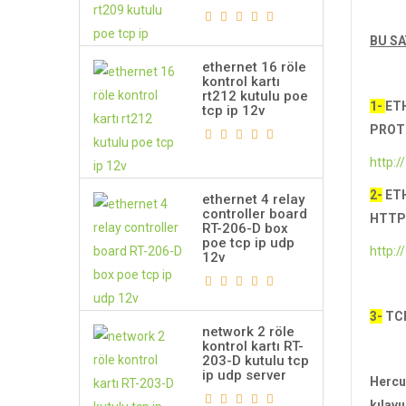
BU SA
ethernet 16 röle
kontrol kartı
rt212 kutulu poe
1-
ET
tcp ip 12v
PROTO
http:/
2-
ETH
ethernet 4 relay
controller board
HTTP
RT-206-D box
poe tcp ip udp
http:/
12v
3-
TCP
network 2 röle
kontrol kartı RT-
203-D kutulu tcp
ip udp server
Hercu
kılavu