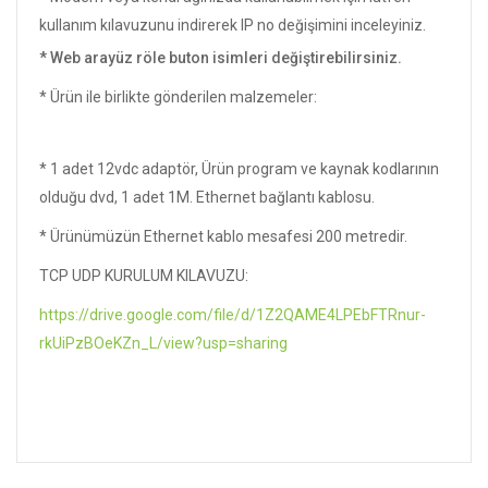
kullanım kılavuzunu indirerek IP no değişimini inceleyiniz.
* Web arayüz röle buton isimleri değiştirebilirsiniz.
* Ürün ile birlikte gönderilen malzemeler:
* 1 adet 12vdc adaptör, Ürün program ve kaynak kodlarının
olduğu dvd, 1 adet 1M. Ethernet bağlantı kablosu.
* Ürünümüzün Ethernet kablo mesafesi 200 metredir.
TCP UDP KURULUM KILAVUZU:
https://drive.google.com/file/d/1Z2QAME4LPEbFTRnur-
rkUiPzBOeKZn_L/view?usp=sharing