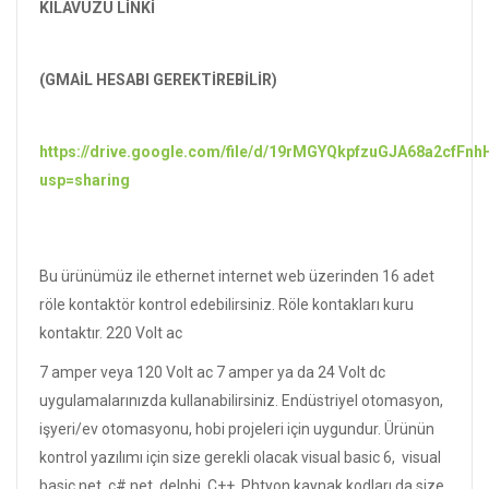
KILAVUZU LİNKİ
(GMAİL HESABI GEREKTİREBİLİR)
https://drive.google.com/file/d/19rMGYQkpfzuGJA68a2cfF
usp=sharing
Bu ürünümüz ile ethernet internet web üzerinden 16 adet
röle kontaktör kontrol edebilirsiniz. Röle kontakları kuru
kontaktır. 220 Volt ac
7 amper veya 120 Volt ac 7 amper ya da 24 Volt dc
uygulamalarınızda kullanabilirsiniz. Endüstriyel otomasyon,
işyeri/ev otomasyonu, hobi projeleri için uygundur. Ürünün
kontrol yazılımı için size gerekli olacak visual basic 6, visual
basic.net, c#.net, delphi, C++, Phtyon kaynak kodları da size