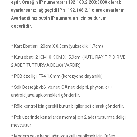
eştir. Örneğin IP numarasını 192.168.2.200:3000 olarak
ayarlarsanız, ağ geçidi IP'si 192.168.2.1 olarak ayarlanır.
Ayarladığınız bütün IP numaraları için bu durum
geçerlidir.
* Kart Ebatları : 20cm X 8.5cm (yükseklik: 1.7cm)
* Kutu ebatı: 21CM X 9CM X 5.9cm (KUTU RAY TİPİDİR VE
2 ADET TUTTURMA DELİĞİ VARDIR)
* PCB özelliği: FR4 1.6mm (korozyona dayanıklı)
* Sdk Desteği: vb6, vb.net, C#.net, delphi, phyton, c++
android java apk örnekleri gönderilir.
* Röle kontrol için gerekli bütün bilgiler pdf olarak gönderilir.
* Pcb üzerinde kenarlarda montaj için 2 adet tutturma deliği
mevcuttur.
* Modem veya kendi ağınızda kullanabilmek için lütfen