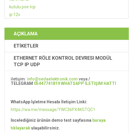
AÇIKLAMA
ETİKETLER
ETHERNET RÖLE KONTROL DEVRESI MODÜL
TCP IP UDP
iletişim:
info@sedaelektronik.com
veya
/
TELEGRAM
05447741819 WHATSAPP İLETİŞİM HATTI
WhatsApp İşletme Hesabı İletişim Linki:
https://wa.me/message/
YWC36PX4KGTQC1
İncelediğiniz ürünün demo test sayfasına
buraya
tıklayarak
ulaşabilirsiniz.