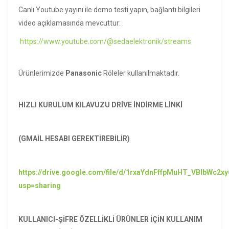
Canlı Youtube yayını ile demo testi yapın, bağlantı bilgileri
video açıklamasında mevcuttur:
https://www.youtube.com/@sedaelektronik/streams
Ürünlerimizde
Panasonic
Röleler kullanılmaktadır.
HIZLI KURULUM KILAVUZU DRİVE İNDİRME LİNKİ
(GMAİL HESABI GEREKTİREBİLİR)
https://drive.google.com/file/d/1rxaYdnFffpMuHT_VBIbWc2xy
usp=sharing
KULLANICI-ŞİFRE ÖZELLİKLİ ÜRÜNLER İÇİN KULLANIM