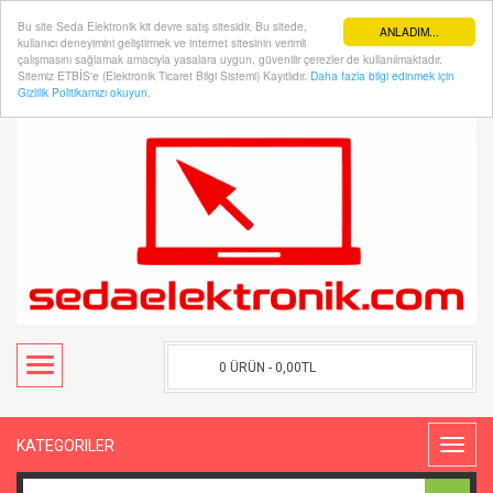
Bu site Seda Elektronik kit devre satış sitesidir. Bu sitede,
ANLADIM...
kullanıcı deneyimini geliştirmek ve internet sitesinin verimli
çalışmasını sağlamak amacıyla yasalara uygun, güvenilir çerezler de kullanılmaktadır.
Sitemiz ETBİS'e (Elektronik Ticaret Bilgi Sistemi) Kayıtlıdır.
Daha fazla bilgi edinmek için
Hesabım
Kasaya Git
Gizlilik Politikamızı okuyun.
0 ÜRÜN - 0,00TL
KATEGORILER