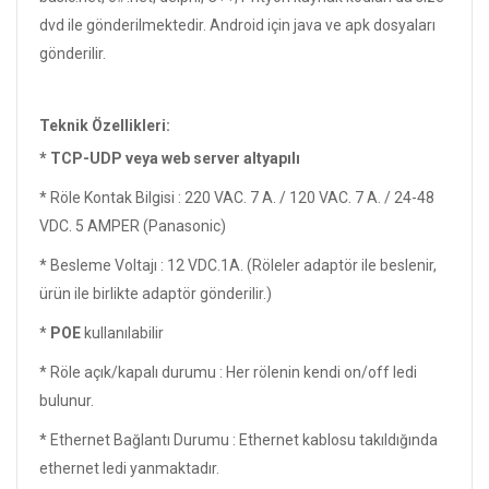
dvd ile gönderilmektedir. Android için java ve apk dosyaları
gönderilir.
Teknik Özellikleri:
* TCP-UDP veya web server altyapılı
* Röle Kontak Bilgisi : 220 VAC. 7 A. / 120 VAC. 7 A. / 24-48
VDC. 5 AMPER (Panasonic)
* Besleme Voltajı : 12 VDC.1A. (Röleler adaptör ile beslenir,
ürün ile birlikte adaptör gönderilir.)
*
POE
kullanılabilir
* Röle açık/kapalı durumu : Her rölenin kendi on/off ledi
bulunur.
* Ethernet Bağlantı Durumu : Ethernet kablosu takıldığında
ethernet ledi yanmaktadır.